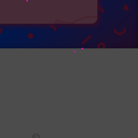
•
•
•
•