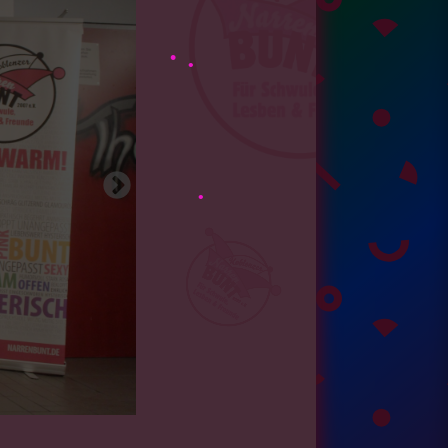
•
•
•
•
•