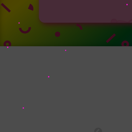
•
•
•
•
•