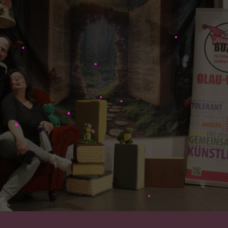
•
•
•
•
•
•
•
•