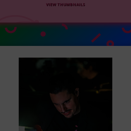
VIEW THUMBNAILS
•
•
•