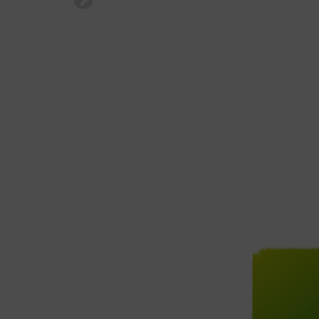
•
•
•