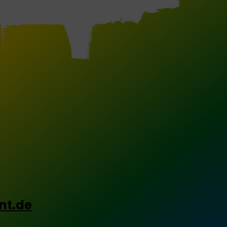
nt.de