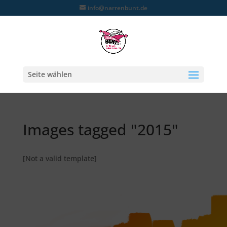
info@narrenbunt.de
Seite wählen
Images tagged "2015"
[Not a valid template]