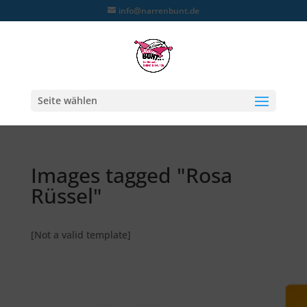
info@narrenbunt.de
Seite wählen
Images tagged "Rosa
Rüssel"
[Not a valid template]