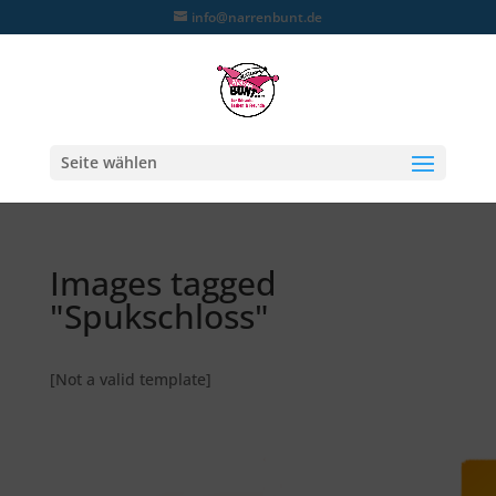
info@narrenbunt.de
Seite wählen
Images tagged
"Spukschloss"
[Not a valid template]