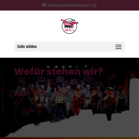
INFO@NARRENBUNT.DE
Seite wählen
Wofür stehen wir?
WERT-VOLLE Infos