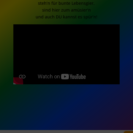
steh’n für bunte Lebensgier,
sind hier zum amüsier’n
und auch DU kannst es spür’n!